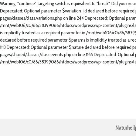
Warning: "continue" targeting switch is equivalent to "break". Did you 
Deprecated: Optional parameter $variation_id declared before required
pages/classes/class.variations.php on line 244 Deprecated: Optional para
/mnt/web106/c0/86/58399086/htdocs/wordpress/wp-content/plugins/land
is implicitly treated as a required parameter in /mnt/web106/c0/86/58
declared before required parameter $params is implicitly treated as a
1113 Deprecated: Optional parameter $nature declared before required 
pages/shared/classes/class.events.php on line 1165 Deprecated: Optional
/mnt/web106/c0/86/58399086/htdocs/wordpress/wp-content/plugins/land
Naturheil