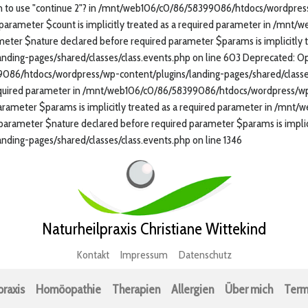
mean to use "continue 2"? in /mnt/web106/c0/86/58399086/htdocs/wordpress
 parameter $count is implicitly treated as a required parameter in /m
meter $nature declared before required parameter $params is implicitly t
ing-pages/shared/classes/class.events.php on line 603 Deprecated: Op
399086/htdocs/wordpress/wp-content/plugins/landing-pages/shared/classe
 required parameter in /mnt/web106/c0/86/58399086/htdocs/wordpress/wp-
parameter $params is implicitly treated as a required parameter in /m
 parameter $nature declared before required parameter $params is implici
ing-pages/shared/classes/class.events.php on line 1346
Naturheilpraxis Christiane Wittekind
Kontakt
Impressum
Datenschutz
praxis
Homöopathie
Therapien
Allergien
Über mich
Term