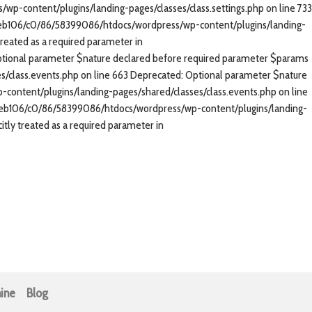
/wp-content/plugins/landing-pages/classes/class.settings.php on line 733
nt/web106/c0/86/58399086/htdocs/wordpress/wp-content/plugins/landing-
reated as a required parameter in
tional parameter $nature declared before required parameter $params
s/class.events.php on line 663 Deprecated: Optional parameter $nature
content/plugins/landing-pages/shared/classes/class.events.php on line
nt/web106/c0/86/58399086/htdocs/wordpress/wp-content/plugins/landing-
tly treated as a required parameter in
ine
Blog